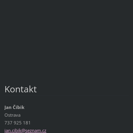
Kontakt
Jan Číbik
Ostrava
737 925 181
jan.cibi
k@seznam
.cz